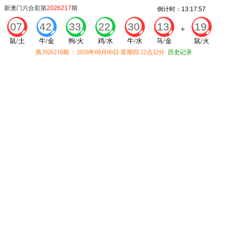
新澳门六合彩第
2026217
期
倒计时：
13
:
17
:
57
07
42
33
22
30
13
19
+
鼠/土
牛/金
狗/火
鸡/水
牛/水
马/金
鼠/火
第
2026218
期 ：
2026
年
08月06日 星期四 22点32分
历史记录