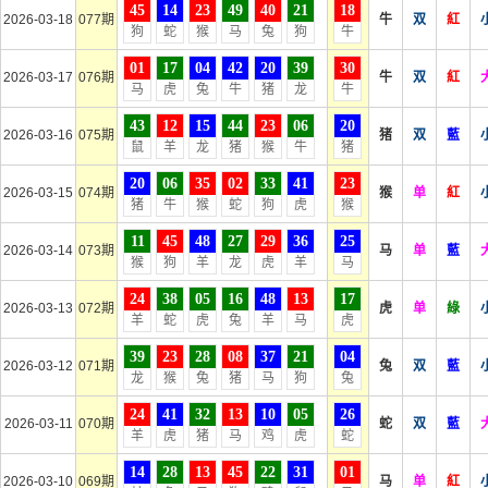
45
14
23
49
40
21
18
2026-03-18
077期
牛
双
紅
狗
蛇
猴
马
兔
狗
牛
01
17
04
42
20
39
30
2026-03-17
076期
牛
双
紅
马
虎
兔
牛
猪
龙
牛
43
12
15
44
23
06
20
2026-03-16
075期
猪
双
藍
鼠
羊
龙
猪
猴
牛
猪
20
06
35
02
33
41
23
2026-03-15
074期
猴
单
紅
猪
牛
猴
蛇
狗
虎
猴
11
45
48
27
29
36
25
2026-03-14
073期
马
单
藍
猴
狗
羊
龙
虎
羊
马
24
38
05
16
48
13
17
2026-03-13
072期
虎
单
綠
羊
蛇
虎
兔
羊
马
虎
39
23
28
08
37
21
04
2026-03-12
071期
兔
双
藍
龙
猴
兔
猪
马
狗
兔
24
41
32
13
10
05
26
2026-03-11
070期
蛇
双
藍
羊
虎
猪
马
鸡
虎
蛇
14
28
13
45
22
31
01
2026-03-10
069期
马
单
紅