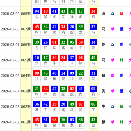
蛇
兔
马
狗
鸡
鼠
马
04
19
41
43
11
17
34
2026-03-09
068期
鸡
双
紅
兔
鼠
虎
鼠
猴
虎
鸡
45
32
47
34
26
39
37
2026-03-08
067期
马
单
藍
狗
猪
猴
鸡
蛇
龙
马
39
26
01
32
05
30
14
2026-03-07
066期
蛇
双
藍
龙
蛇
马
猪
虎
牛
蛇
10
17
30
24
37
08
49
2026-03-06
065期
马
单
綠
鸡
虎
牛
羊
马
猪
马
08
43
48
14
09
22
31
2026-03-05
064期
鼠
单
藍
猪
鼠
羊
蛇
狗
鸡
鼠
21
34
47
38
02
41
09
2026-03-04
063期
狗
单
藍
狗
鸡
猴
蛇
蛇
虎
狗
36
42
29
20
49
07
06
2026-03-03
062期
牛
双
綠
羊
牛
虎
猪
马
鼠
牛
45
31
08
16
03
38
43
2026-03-02
061期
鼠
单
綠
狗
鼠
猪
兔
龙
蛇
鼠