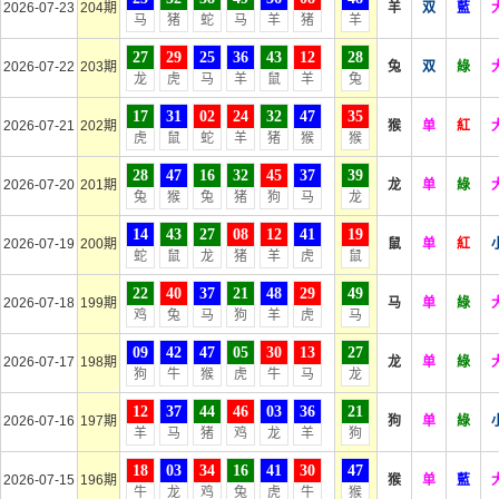
2026-07-23
204期
羊
双
藍
马
猪
蛇
马
羊
猪
羊
27
29
25
36
43
12
28
2026-07-22
203期
兔
双
綠
龙
虎
马
羊
鼠
羊
兔
17
31
02
24
32
47
35
2026-07-21
202期
猴
单
紅
虎
鼠
蛇
羊
猪
猴
猴
28
47
16
32
45
37
39
2026-07-20
201期
龙
单
綠
兔
猴
兔
猪
狗
马
龙
14
43
27
08
12
41
19
2026-07-19
200期
鼠
单
紅
蛇
鼠
龙
猪
羊
虎
鼠
22
40
37
21
48
29
49
2026-07-18
199期
马
单
綠
鸡
兔
马
狗
羊
虎
马
09
42
47
05
30
13
27
2026-07-17
198期
龙
单
綠
狗
牛
猴
虎
牛
马
龙
12
37
44
46
03
36
21
2026-07-16
197期
狗
单
綠
羊
马
猪
鸡
龙
羊
狗
18
03
34
16
41
30
47
2026-07-15
196期
猴
单
藍
牛
龙
鸡
兔
虎
牛
猴