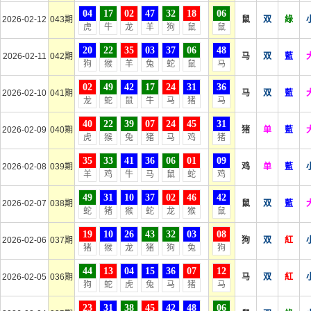
04
17
02
47
32
18
06
2026-02-12
043期
鼠
双
綠
虎
牛
龙
羊
狗
鼠
鼠
20
22
35
03
37
06
48
2026-02-11
042期
马
双
藍
狗
猴
羊
兔
蛇
鼠
马
02
49
42
17
24
31
36
2026-02-10
041期
马
双
藍
龙
蛇
鼠
牛
马
猪
马
40
22
39
07
24
45
31
2026-02-09
040期
猪
单
藍
虎
猴
兔
猪
马
鸡
猪
35
33
41
36
06
01
09
2026-02-08
039期
鸡
单
藍
羊
鸡
牛
马
鼠
蛇
鸡
49
31
10
37
02
46
42
2026-02-07
038期
鼠
双
藍
蛇
猪
猴
蛇
龙
猴
鼠
19
10
26
43
32
03
08
2026-02-06
037期
狗
双
紅
猪
猴
龙
猪
狗
兔
狗
44
13
04
15
36
07
12
2026-02-05
036期
马
双
紅
狗
蛇
虎
兔
马
猪
马
23
31
38
45
42
48
06