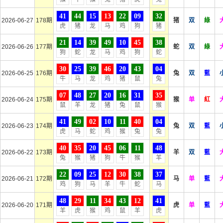
41
44
15
13
22
09
32
2026-06-27
178期
猪
双
綠
虎
猪
龙
马
鸡
狗
猪
21
14
39
49
10
45
38
2026-06-26
177期
蛇
双
綠
狗
蛇
龙
马
鸡
狗
蛇
30
25
39
46
20
43
04
2026-06-25
176期
兔
双
藍
牛
马
龙
鸡
猪
鼠
兔
07
48
27
20
16
31
35
2026-06-24
175期
猴
单
紅
鼠
羊
龙
猪
兔
鼠
猴
41
49
02
10
11
40
04
2026-06-23
174期
兔
双
藍
虎
马
蛇
鸡
猴
兔
兔
40
35
20
45
06
11
48
2026-06-22
173期
羊
双
藍
兔
猴
猪
狗
牛
猴
羊
22
09
25
12
30
38
37
2026-06-21
172期
马
单
藍
鸡
狗
马
羊
牛
蛇
马
48
29
11
34
43
12
41
2026-06-20
171期
虎
单
藍
羊
虎
猴
鸡
鼠
羊
虎