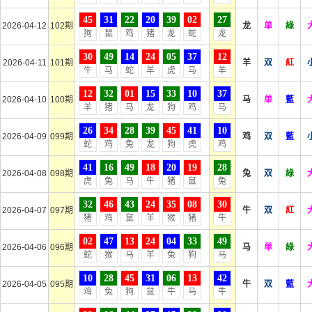
45
31
22
20
39
02
27
2026-04-12
102期
龙
单
綠
狗
鼠
鸡
猪
龙
蛇
龙
30
49
14
24
05
37
12
2026-04-11
101期
羊
双
紅
牛
马
蛇
羊
虎
马
羊
12
32
01
15
33
10
37
2026-04-10
100期
马
单
藍
羊
猪
马
龙
狗
鸡
马
26
34
28
39
45
41
10
2026-04-09
099期
鸡
双
藍
蛇
鸡
兔
龙
狗
虎
鸡
41
16
49
18
20
19
28
2026-04-08
098期
兔
双
綠
虎
兔
马
牛
猪
鼠
兔
32
46
43
24
35
08
30
2026-04-07
097期
牛
双
紅
猪
鸡
鼠
羊
猴
猪
牛
02
47
13
24
04
33
49
2026-04-06
096期
马
单
綠
蛇
猴
马
羊
兔
狗
马
10
28
45
31
06
13
42
2026-04-05
095期
牛
双
藍
鸡
兔
狗
鼠
牛
马
牛