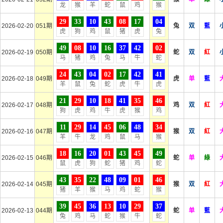
龙
猴
羊
蛇
鼠
鸡
猴
29
33
10
43
08
17
04
2026-02-20
051期
兔
双
藍
虎
狗
鸡
鼠
猪
虎
兔
49
08
10
16
37
42
02
2026-02-19
050期
蛇
双
紅
马
猪
鸡
兔
马
牛
蛇
24
43
04
02
17
42
41
2026-02-18
049期
虎
单
藍
羊
鼠
兔
蛇
虎
牛
虎
21
29
10
18
41
35
46
2026-02-17
048期
鸡
双
紅
狗
虎
鸡
牛
虎
猴
鸡
11
29
14
45
06
48
34
2026-02-16
047期
猴
双
紅
羊
牛
龙
鸡
鼠
马
猴
18
16
20
01
43
45
49
2026-02-15
046期
蛇
单
綠
鼠
虎
狗
蛇
猪
鸡
蛇
43
35
22
48
09
01
46
2026-02-14
045期
猴
双
紅
猪
羊
猴
马
鸡
蛇
猴
39
45
36
13
10
29
37
2026-02-13
044期
蛇
单
藍
兔
鸡
马
蛇
猴
牛
蛇