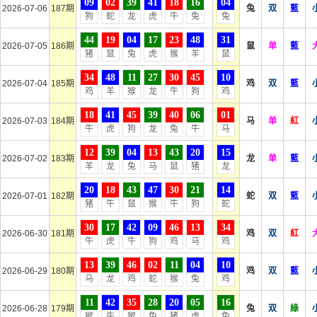
09
02
39
41
18
16
04
2026-07-06
187期
兔
双
藍
狗
蛇
龙
虎
牛
兔
兔
44
19
04
17
23
48
31
2026-07-05
186期
鼠
单
藍
猪
鼠
兔
虎
猴
羊
鼠
34
48
11
27
30
45
10
2026-07-04
185期
鸡
双
藍
鸡
羊
猴
龙
牛
狗
鸡
18
41
45
39
40
06
01
2026-07-03
184期
马
单
紅
牛
虎
狗
龙
兔
牛
马
12
39
04
13
43
20
15
2026-07-02
183期
龙
单
藍
羊
龙
兔
马
鼠
猪
龙
20
18
43
47
30
21
14
2026-07-01
182期
蛇
双
藍
猪
牛
鼠
猴
牛
狗
蛇
30
17
42
09
46
13
34
2026-06-30
181期
鸡
双
紅
牛
虎
牛
狗
鸡
马
鸡
13
39
46
02
11
04
10
2026-06-29
180期
鸡
双
藍
马
龙
鸡
蛇
猴
兔
鸡
11
42
35
28
20
05
16
2026-06-28
179期
兔
双
綠
猴
牛
猴
兔
猪
虎
兔