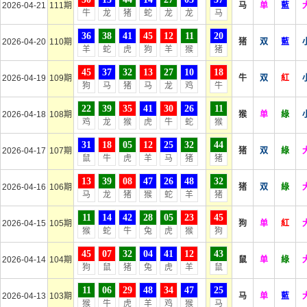
2026-04-21
111期
马
单
藍
牛
龙
猪
蛇
龙
龙
马
36
38
41
45
12
11
20
2026-04-20
110期
猪
双
藍
羊
蛇
虎
狗
羊
猴
猪
45
37
32
13
27
10
18
2026-04-19
109期
牛
双
紅
狗
马
猪
马
龙
鸡
牛
22
39
35
41
30
26
11
2026-04-18
108期
猴
单
綠
鸡
龙
猴
虎
牛
蛇
猴
31
18
05
12
25
32
44
2026-04-17
107期
猪
双
綠
鼠
牛
虎
羊
马
猪
猪
13
39
08
47
26
48
32
2026-04-16
106期
猪
双
綠
马
龙
猪
猴
蛇
羊
猪
11
14
42
28
05
23
45
2026-04-15
105期
狗
单
紅
猴
蛇
牛
兔
虎
猴
狗
45
07
32
04
41
12
43
2026-04-14
104期
鼠
单
綠
狗
鼠
猪
兔
虎
羊
鼠
11
06
29
48
34
47
25
2026-04-13
103期
马
单
藍
猴
牛
虎
羊
鸡
猴
马