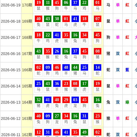
19
11
45
06
37
22
01
2026-06-19
170期
马
单
紅
鼠
猴
狗
牛
马
鸡
马
40
43
38
01
41
18
07
2026-06-18
169期
鼠
单
紅
兔
鼠
蛇
马
虎
牛
鼠
18
22
41
35
16
34
45
2026-06-17
168期
狗
单
紅
牛
鸡
虎
猴
兔
鸡
狗
43
35
26
16
37
45
08
2026-06-16
167期
猪
双
紅
鼠
猴
蛇
兔
马
狗
猪
02
09
46
48
44
25
14
2026-06-15
166期
蛇
双
藍
蛇
狗
鸡
羊
猪
马
蛇
25
43
36
23
08
17
19
2026-06-14
165期
鼠
单
紅
马
鼠
羊
猴
猪
虎
鼠
32
41
40
29
03
45
16
2026-06-13
164期
兔
双
綠
猪
虎
兔
虎
龙
狗
兔
40
09
27
34
16
31
23
2026-06-12
163期
猴
单
紅
兔
狗
龙
鸡
兔
鼠
猴
12
31
46
41
35
49
02
2026-06-11
162期
蛇
双
紅