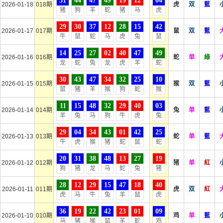
31
44
47
49
19
12
04
2026-01-18
018期
虎
双
藍
猪
狗
羊
蛇
猪
马
虎
29
30
37
12
28
15
42
2026-01-17
017期
鼠
双
藍
牛
鼠
蛇
马
虎
兔
鼠
14
25
27
02
40
47
49
2026-01-16
016期
蛇
单
綠
龙
蛇
兔
龙
虎
羊
蛇
30
43
47
34
32
25
10
2026-01-15
015期
猴
双
藍
鼠
猪
羊
猴
狗
蛇
猴
11
15
48
32
29
40
03
2026-01-14
014期
兔
单
藍
羊
兔
马
狗
牛
虎
兔
29
04
34
43
01
42
25
2026-01-13
013期
蛇
单
藍
牛
虎
猴
猪
蛇
鼠
蛇
20
31
38
48
13
27
19
2026-01-12
012期
猪
单
紅
狗
猪
龙
马
蛇
兔
猪
28
12
29
15
47
18
40
2026-01-11
011期
虎
双
紅
虎
马
牛
兔
羊
鼠
虎
36
19
22
42
23
01
09
2026-01-10
010期
鸡
单
藍
马
猪
猴
鼠
羊
蛇
鸡