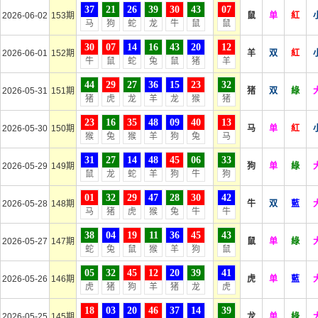
37
21
26
39
30
43
07
2026-06-02
153期
鼠
单
紅
马
狗
蛇
龙
牛
鼠
鼠
30
07
14
16
43
20
12
2026-06-01
152期
羊
双
紅
牛
鼠
蛇
兔
鼠
猪
羊
44
29
27
36
15
23
32
2026-05-31
151期
猪
双
綠
猪
虎
龙
羊
龙
猴
猪
23
16
35
48
09
40
13
2026-05-30
150期
马
单
紅
猴
兔
猴
羊
狗
兔
马
31
27
14
48
45
06
33
2026-05-29
149期
狗
单
綠
鼠
龙
蛇
羊
狗
牛
狗
01
32
29
47
28
30
42
2026-05-28
148期
牛
双
藍
马
猪
虎
猴
兔
牛
牛
38
04
19
11
36
45
43
2026-05-27
147期
鼠
单
綠
蛇
兔
鼠
猴
羊
狗
鼠
05
32
45
12
20
39
41
2026-05-26
146期
虎
单
藍
虎
猪
狗
羊
猪
龙
虎
18
03
20
46
37
14
39
2026-05-25
145期
龙
单
綠