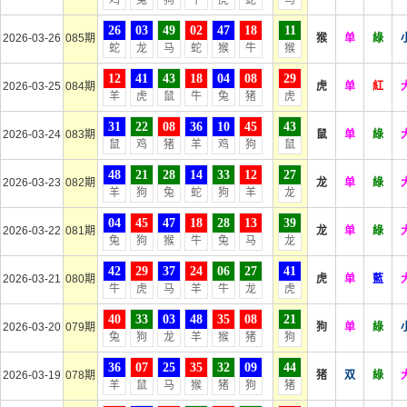
鸡
兔
狗
牛
虎
蛇
马
26
03
49
02
47
18
11
2026-03-26
085期
猴
单
綠
蛇
龙
马
蛇
猴
牛
猴
12
41
43
18
04
08
29
2026-03-25
084期
虎
单
紅
羊
虎
鼠
牛
兔
猪
虎
31
22
08
36
10
45
43
2026-03-24
083期
鼠
单
綠
鼠
鸡
猪
羊
鸡
狗
鼠
48
21
28
14
33
12
27
2026-03-23
082期
龙
单
綠
羊
狗
兔
蛇
狗
羊
龙
04
45
47
18
28
13
39
2026-03-22
081期
龙
单
綠
兔
狗
猴
牛
兔
马
龙
42
29
37
24
06
27
41
2026-03-21
080期
虎
单
藍
牛
虎
马
羊
牛
龙
虎
40
33
03
48
35
08
21
2026-03-20
079期
狗
单
綠
兔
狗
龙
羊
猴
猪
狗
36
07
25
35
32
09
44
2026-03-19
078期
猪
双
綠
羊
鼠
马
猴
猪
狗
猪