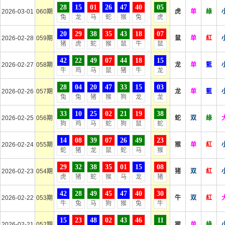
28
15
01
26
47
40
05
2026-03-01
060期
虎
单
綠
兔
龙
马
蛇
猴
兔
虎
20
29
38
35
43
18
07
2026-02-28
059期
鼠
单
紅
猪
虎
蛇
猴
鼠
牛
鼠
42
22
49
07
44
18
15
2026-02-27
058期
龙
单
藍
牛
鸡
马
鼠
猪
牛
龙
28
04
20
47
33
15
03
2026-02-26
057期
龙
单
藍
兔
兔
猪
猴
狗
龙
龙
33
10
25
02
21
19
38
2026-02-25
056期
蛇
双
綠
狗
鸡
马
蛇
狗
鼠
蛇
14
08
39
07
26
49
23
2026-02-24
055期
猴
单
紅
蛇
猪
龙
鼠
蛇
马
猴
29
32
38
35
01
15
08
2026-02-23
054期
猪
双
紅
虎
猪
蛇
猴
马
龙
猪
42
28
49
45
47
40
30
2026-02-22
053期
牛
双
紅
牛
兔
马
狗
猴
兔
牛
15
23
48
02
43
46
11
2026-02-21
052期
猴
单
綠