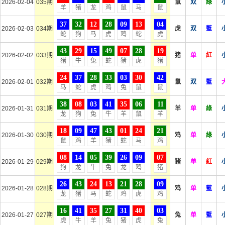
2026-02-04
035期
鼠
双
綠
羊
猪
龙
鸡
鼠
马
鼠
37
32
12
28
09
13
04
2026-02-03
034期
虎
双
藍
蛇
狗
马
虎
鸡
蛇
虎
43
29
15
49
07
28
19
2026-02-02
033期
猪
单
紅
猪
牛
兔
蛇
猪
虎
猪
24
37
28
33
03
30
42
2026-02-01
032期
鼠
双
藍
马
蛇
虎
鸡
兔
鼠
鼠
38
08
03
41
35
06
11
2026-01-31
031期
羊
单
綠
龙
狗
兔
牛
羊
鼠
羊
18
09
47
43
01
24
21
2026-01-30
030期
鸡
单
綠
鼠
鸡
羊
猪
蛇
马
鸡
08
14
05
39
26
09
07
2026-01-29
029期
猪
单
紅
狗
龙
牛
兔
龙
鸡
猪
26
43
24
13
21
28
09
2026-01-28
028期
鸡
单
藍
龙
猪
马
蛇
鸡
虎
鸡
16
41
35
27
31
40
03
2026-01-27
027期
兔
单
藍
虎
牛
羊
兔
猪
虎
兔